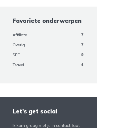
Favoriete onderwerpen
Affiliate
7
Overig
7
SEO
9
Travel
4
Let’s get social
Ik kom graag met je in contact, laat