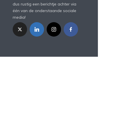
dus rustig een berichtje achter via
één van de onderstaande sociale
media!