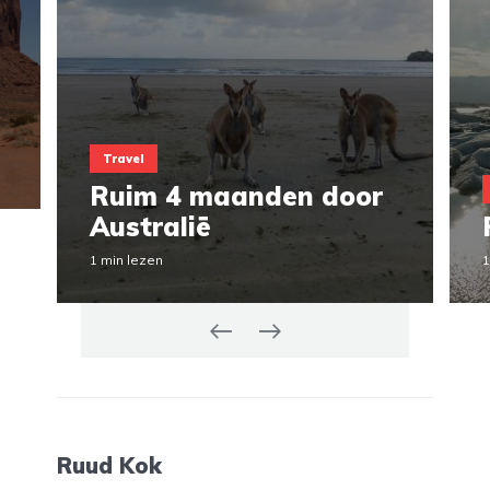
Travel
Ruim 4 maanden door
Australië
1 min lezen
1
Ruud Kok