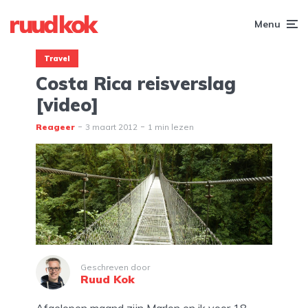
Menu
Travel
Costa Rica reisverslag
[video]
Reageer
3 maart 2012
1 min lezen
Geschreven door
Ruud Kok