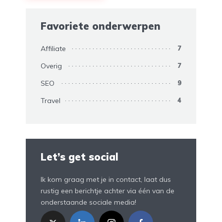
Favoriete onderwerpen
Affiliate
7
Overig
7
SEO
9
Travel
4
Let’s get social
Ik kom graag met je in contact, laat dus
rustig een berichtje achter via één van de
onderstaande sociale media!