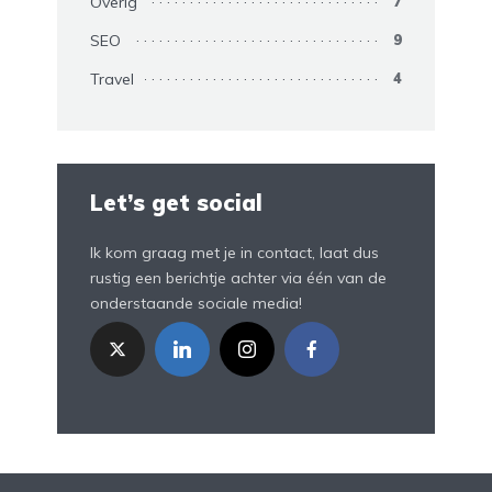
Overig
7
SEO
9
Travel
4
Let’s get social
Ik kom graag met je in contact, laat dus
rustig een berichtje achter via één van de
onderstaande sociale media!